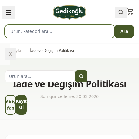
Ara
Anasayfa
İade ve Değişim Politikası
İade ve Değişim Politikası
Anasayfa
Son güncelleme: 30.03.2026
Kayıt
Giriş
Ol
Yap
Dolgulu
Zeytinler
Pratik