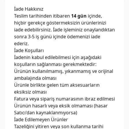
Seri
İade Hakkınız
Teslim tarihinden itibaren
14 gün
içinde,
Paketler
hiçbir gerekçe göstermeksizin ürünlerinizi
iade edebilirsiniz. İade işleminiz onaylandıktan
Siyah
sonra 3-5 iş günü içinde ödemenizi iade
Zeytin
ederiz.
İade Koşulları
Special
İadenin kabul edilebilmesi için aşağıdaki
Zeytinler
koşulların sağlanması gerekmektedir:
Ürünün kullanılmamış, yıkanmamış ve orijinal
Yeşil
ambalajında olması
Zeytin
Ürünle birlikte gelen tüm aksesuarların
eksiksiz olması
Fatura veya sipariş numarasının ibraz edilmesi
Kargo
Ürünün hasarlı veya eksik olmaması (hasar
Takip
Satıcı'dan kaynaklanmıyorsa)
İade Edilemeyen Ürünler
Tazeliğini yitiren veya son kullanma tarihi